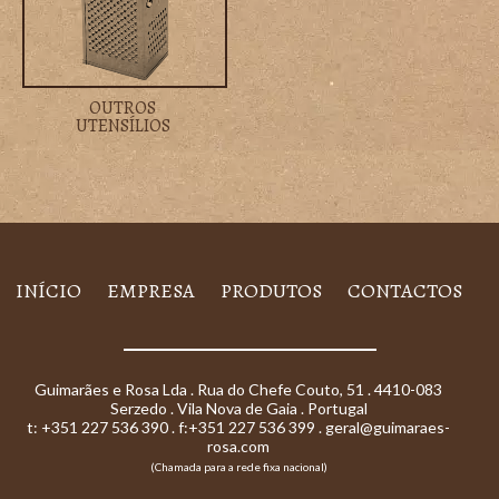
OUTROS
UTENSÍLIOS
INÍCIO
EMPRESA
PRODUTOS
CONTACTOS
Guimarães e Rosa Lda . Rua do Chefe Couto, 51 . 4410-083
Serzedo . Vila Nova de Gaia . Portugal
t: +351 227 536 390 . f:+351 227 536 399 .
geral@guimaraes-
rosa.com
(Chamada para a rede fixa nacional)