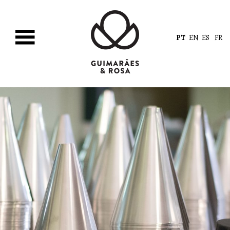
PT
EN
ES
FR